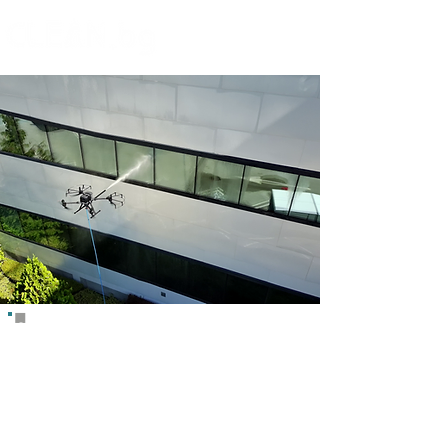
ПОЧИСТВАНЕ С ДРОН
Със своя професионализъм и оригинални
идеи ние предлагаме безконтактно
почистване с индустриалени дронове на
всички видиве фасади.