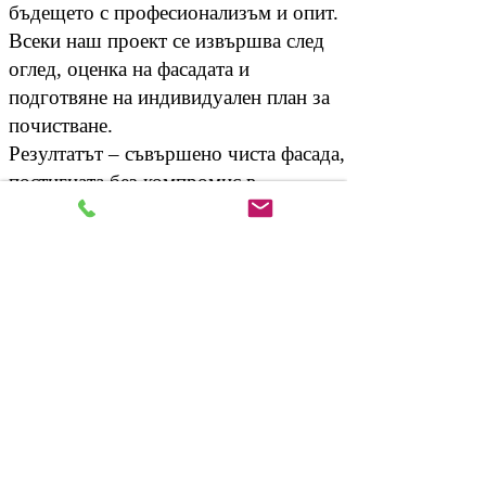
бъдещето с професионализъм и опит.
Всеки наш проект се извършва след
оглед, оценка на фасадата и
подготвяне на индивидуален план за
почистване.
Резултатът – съвършено чиста фасада,
постигната без компромис в
качеството и безопасността.
Професионално
почистване и
поддръжка
За нас
Клиенти
Контакти