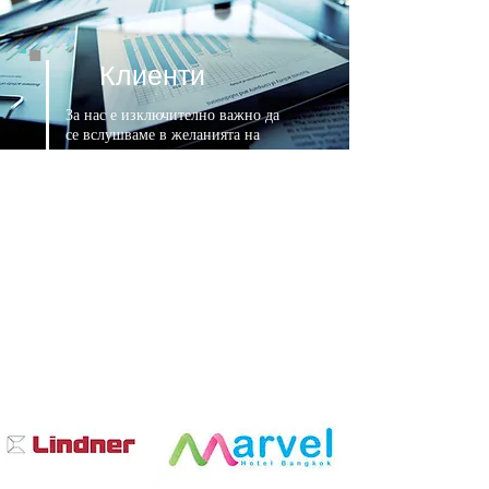
Клиенти
За нас е изключително важно да
се вслушваме в желанията на
нашите клиенти и да се
съобразяваме с мнението им.
Постигаме успехи, защото
непрекъснато подобряваме
качеството и сме все по-
внимателни към нашите
партньори.